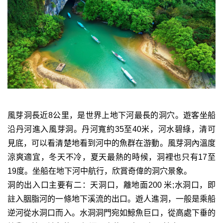
風芽洞長近8公里，是世界上地下河最長的洞穴。遊客坐船
沿丹河進入風芽洞。丹河寬約35至40米，河水碧綠，清可
見底，可以看清楚地看到河中的魚群在游動。風芽洞內溫度
涼爽適宜，冬天不冷，夏天最熱的時候，洞裡也只有17至
19度。坐船在地下河中航行，欣賞奇偉的洞穴景象。
洞的出入口主要有二：天洞口，離地面200 米;水洞口，即
註入胭脂河的一條地下溪流的出口。遊人進洞，一般是乘船
逆河從水洞口而入。水洞洞門宛如鯨魚巨口，從高處下垂的