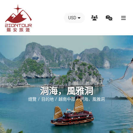
USD
越
南
錫
安
國
際
旅
行
洞海，風雅洞
社
總覽
目的地
越南中部
洞海，風雅洞
-
越
南
地
接