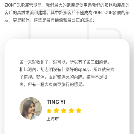
ZIONTOUR運營期間。我們最大的遺產是使用過我們的服務和產品的
客戶的真誠讚美和建議。其中許多客戶不僅成為ZIONTOUR發展的摯
友，更是夥伴。這些是最有價值和最公正的證據：
生，中文流
第一天就收到了，還可以，所以有了第二個感覺。
前一天晚上
風趣，行
相比河內，胡志明沒有什麼好的spa店，所以就只去
導遊英文
國，都很
了這裡。乾淨，友好和漂亮的內飾。按摩不是很
到湄公河
大力推薦
爽，但有一種去東南亞旅行的感覺。
以跑2個
吃完早餐
TING YI
上海市