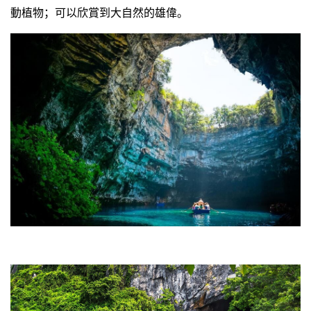
動植物；可以欣賞到大自然的雄偉。
越
南
LOCAL
旅
行
社