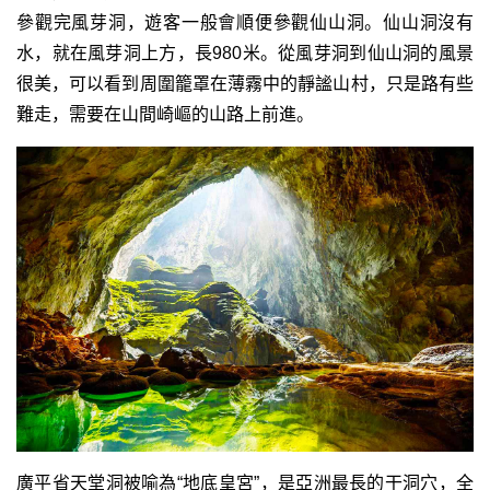
參觀完風芽洞，遊客一般會順便參觀仙山洞。仙山洞沒有
水，就在風芽洞上方，長980米。從風芽洞到仙山洞的風景
很美，可以看到周圍籠罩在薄霧中的靜謐山村，只是路有些
難走，需要在山間崎嶇的山路上前進。
廣平省天堂洞被喻為“地底皇宮”，是亞洲最長的干洞穴，全