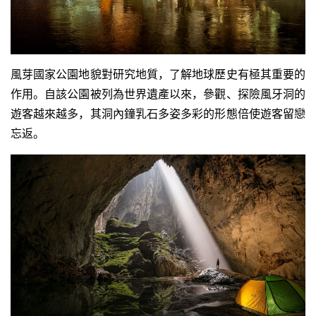
風芽國家公園地貌對研究地質，了解地球歷史有極其重要的
作用。自該公園被列為世界遺產以來，參觀、探險風牙洞的
遊客越來越多，其洞內鐘乳石多姿多彩的形態倍使遊客留戀
忘返。