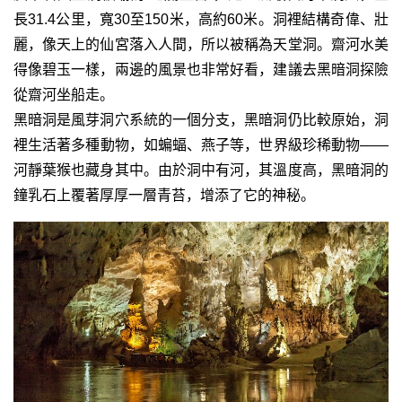
長31.4公里，寬30至150米，高約60米。洞裡結構奇偉、壯
麗，像天上的仙宮落入人間，所以被稱為天堂洞。齋河水美
得像碧玉一樣，兩邊的風景也非常好看，建議去黑暗洞探險
從齋河坐船走。
黑暗洞是風芽洞穴系統的一個分支，黑暗洞仍比較原始，洞
裡生活著多種動物，如蝙蝠、燕子等，世界級珍稀動物——
河靜葉猴也藏身其中。由於洞中有河，其溫度高，黑暗洞的
鐘乳石上覆著厚厚一層青苔，增添了它的神秘。