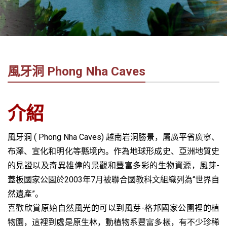
社
-
錫
安
旅
風牙洞 Phong Nha Caves
遊
-
您
介紹
在
越
風牙洞 ( Phong Nha Caves) 越南岩洞勝景，屬廣平省廣寧、
南
最
布澤、宣化和明化等縣境內。作為地球形成史、亞洲地質史
好
的見證以及奇異雄偉的景觀和豐富多彩的生物資源，風芽-
的
蓋板國家公園於2003年7月被聯合國教科文組織列為“世界自
合
然遺產”。
作
喜歡欣賞原始自然風光的可以到風芽-格邦國家公園裡的植
夥
物園，這裡到處是原生林，動植物系豐富多樣，有不少珍稀
伴！