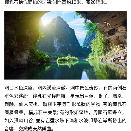
鐘乳石恰似鯨魚的牙齒;洞門高約10米，寬20餘米。
洞口水色深黛，洞內溪流清徹。洞中景色奇妙，有的兩側石
壁色彩繽紛，鐘乳石光怪陸離，星現出巨像、獅子、鳳凰、
麒麟、仙人奕棋、瓊樓玉宇等千形萬狀的景物; 有的鐘乳石
層層疊疊，構成石林美景; 有的形如窪地，周圍石壁聳立，
如入深幽山谷; 並有岩壁水珠下滴和水波叩擊岩岸所發出的
音響，交織成天然樂曲。