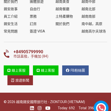
關於我們
團體旅遊
越南美食
越南中部
錫安故事
自由行
越南餐廳
越南北部
員工介紹
票務
土特產購物
越南南部
錫安生活
訂房
關於我們
南中越，高原
常見問題
簽證 VISA
越南高尔夫球场
+84905799990
市話直撥，手機加 (84)
線上客服
線上客服
FB粉絲團
旅遊新聞
© 2026 越南錫安國際旅行社 - ZIONTOUR (VIETNAM)
Today:
692
Total:
396567