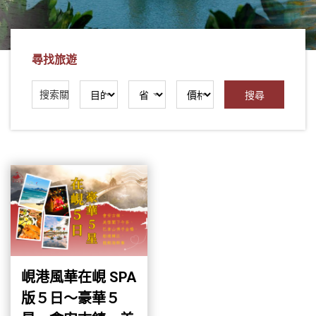
社
-
錫
尋找旅遊
安
旅
遊
-
您
在
越
南
最
好
的
合
峴港風華在峴 SPA
作
版５日～豪華５
夥
伴！