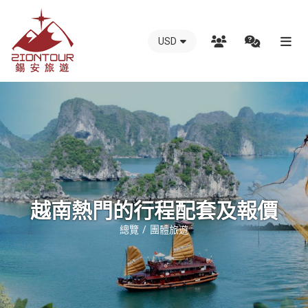
USD
越
南
錫
安
國
際
旅
行
越南熱門的行程配套及報價
社
總覽
團體旅遊
-
越
南
地
接