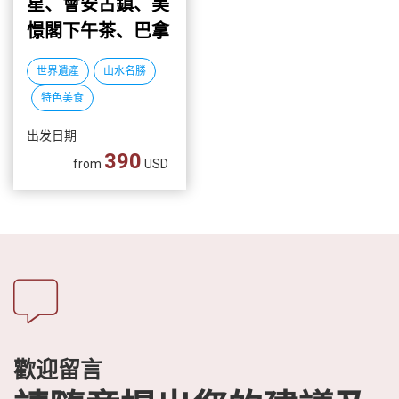
星、會安古鎮、美
越
憬閣下午茶、巴拿
南
山佛手金橋、船遊
LOCAL
世界遺產
山水名勝
韓江、龍蝦海鮮餐
旅
特色美食
行
社
出发日期
390
from
USD
歡迎留言