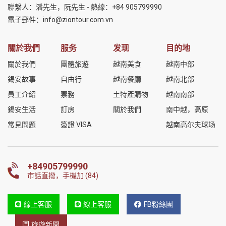
聯繫人：潘先生，阮先生 - 熱線：
+84 905799990
電子郵件：
info@ziontour.com.vn
關於我們
服务
发现
目的地
關於我們
團體旅遊
越南美食
越南中部
錫安故事
自由行
越南餐廳
越南北部
員工介紹
票務
土特產購物
越南南部
錫安生活
訂房
關於我們
南中越，高原
常見問題
簽證 VISA
越南高尔夫球场
+84905799990
市話直撥，手機加 (84)
線上客服
線上客服
FB粉絲團
旅遊新聞