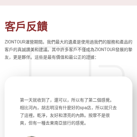
客戶反饋
ZIONTOUR運營期間。我們最大的遺產是使用過我們的服務和產品的
客戶的真誠讚美和建議。其中許多客戶不僅成為ZIONTOUR發展的摯
友，更是夥伴。這些是最有價值和最公正的證據：
生，中文流
第一天就收到了，還可以，所以有了第二個感覺。
前一天晚上
風趣，行
相比河內，胡志明沒有什麼好的spa店，所以就只去
導遊英文
國，都很
了這裡。乾淨，友好和漂亮的內飾。按摩不是很
到湄公河
大力推薦
爽，但有一種去東南亞旅行的感覺。
以跑2個
吃完早餐