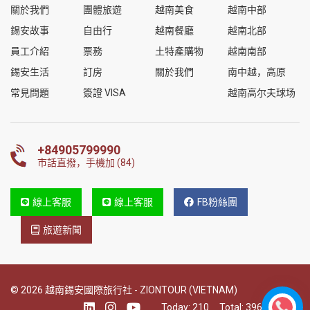
關於我們
團體旅遊
越南美食
越南中部
錫安故事
自由行
越南餐廳
越南北部
員工介紹
票務
土特產購物
越南南部
錫安生活
訂房
關於我們
南中越，高原
常見問題
簽證 VISA
越南高尔夫球场
+84905799990
市話直撥，手機加 (84)
線上客服
線上客服
FB粉絲團
旅遊新聞
© 2026 越南錫安國際旅行社 - ZIONTOUR (VIETNAM)
Today:
210
Total:
396787