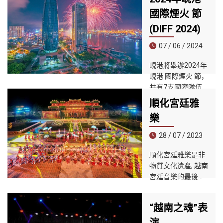
日至7月12日舉
國際煙火 節
行，主題為「峴港
(DIFF 2024)
－新時代」
（Danang - The
07 / 06 / 2024
New Rising
Era）。
峴港將舉辦2024年
峴港 國際煙火 節，
共有7支國際隊伍
參賽，其中包括3
順化宮廷雅
支新隊伍首次亮
樂
相。
28 / 07 / 2023
順化宮廷雅樂是非
物質文化遺產, 越南
宮廷音樂的最後遺
產，涵蓋越南歷代
宮廷音樂的主流，
“越南之魂”表
承繼了具有一千多
年曆史的越南音樂