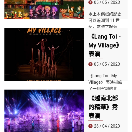
的建築、有趣的民
05 / 05 / 2023
人難忘的人才展示
間遊戲、著名的美
中體驗越南的文化
水上木偶戲的歷史
食和極具吸引力的
和傳統。
可以追溯到 11 世
表演。位於會安市
紀，當時它起源於
中心，距離會安古
越南北部紅河三角
城僅幾分鍾步行路
《Lang Toi -
洲地區的村莊。今
程，所以對於遊客
My Village》
天的越南水上木偶
出行來說非常方
戲是古代亞洲木偶
表演
便。
戲傳統的獨特變
05 / 05 / 2023
體。稻田發洪水
時，村民們會用這
《Lang Toi - My
種木偶戲互相取
Village》 表演描繪
樂。越南文化承載
了一個寧靜的北方
著農業生產的根源
村莊，新的一天從
《越南北部
和特性，主要是水
清晨雞鳴開始，孩
稻種植。
的精華》秀
子們拿著竹筷子玩
耍，父母在田間勞
表演
作。農民用竹犁抽
26 / 04 / 2023
煙的地方，在炎熱