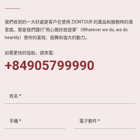
畫、和諧與歡樂的
越南慶典文化。六
幕精彩的表演，融
我們收到的一大好處是客戶在使用 ZIONTOUR 的產品和服務時的滿
合了當地的農民演
意度。那是我們踐行“用心做好旅遊事”（Whatever we do, we do
員和聲光效果，歷
heartily）使命的喜悅、鼓舞和強大的動力。
時十年的舞蹈設
計，讓這齣北越精
華完美展現了紅河
如需更快的協助，請來電：
三角洲的驚人氣
+84905799990
勢，帶給觀眾無限
的震撼，來到河內
旅遊，千萬別錯過
這場磅礴的文化藝
術饗宴。