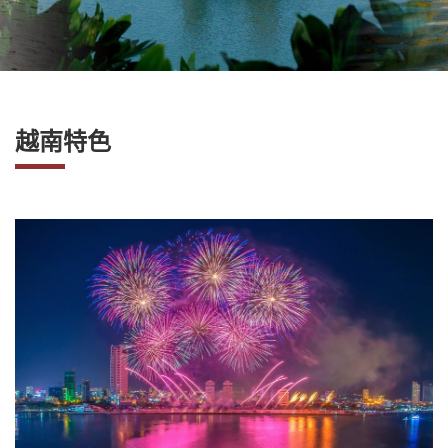
社
-
錫
安
旅
越南特色
遊
-
您
在
越
南
最
好
的
合
作
夥
伴！