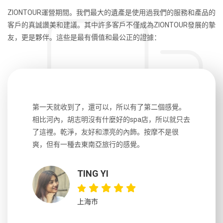
ZIONTOUR運營期間。我們最大的遺產是使用過我們的服務和產品的
客戶的真誠讚美和建議。其中許多客戶不僅成為ZIONTOUR發展的摯
友，更是夥伴。這些是最有價值和最公正的證據：
生，中文流
第一天就收到了，還可以，所以有了第二個感覺。
前一天晚上
風趣，行
相比河內，胡志明沒有什麼好的spa店，所以就只去
導遊英文
國，都很
了這裡。乾淨，友好和漂亮的內飾。按摩不是很
到湄公河
大力推薦
爽，但有一種去東南亞旅行的感覺。
以跑2個
吃完早餐
TING YI
上海市