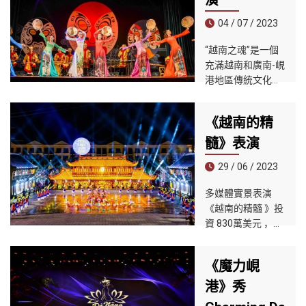
演
的全部精華。
04 / 07 / 2023
“越南之魂”是一個
充滿越南和廣南-峴
港地區傳統文化特
徵的藝術表演節
目。表演內容和方
《越南的精
法以Quang的
Tuong Art藝術為
髓》表演
基礎，並與越南中
29 / 06 / 2023
部典型的傳統藝術
表演交織在一起。
多媒體實景表演
《越南的精髓 》投
資 830萬美元 ，舞
台規模 11200畫面
壯觀 ，猶如一場宏
《魔力峴
大的夜宴帶領遊客
體驗一場重回古代
港》秀
越南的穿越之旅。