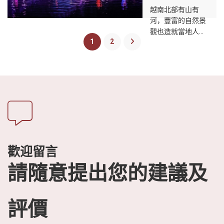
的夏日午後陽光下
越南北部有山有
在樹蔭下休息。夜
河，豐富的自然景
幕降臨的地方，竹
觀也造就當地人民
橋上，萬千星光
1
2
靠天吃飯的農田文
下，新人相愛。在
化，但想進一步了
越南竹馬戲團的藝
解及認識北越過往
術中，竹子是戲劇
的田園生活，不妨
的靈魂，是引導故
來場特別的水上實
事、搭建和改變場
景舞台劇－北越精
景的竹子，在表演
華，用表演的方式
的色彩和聲音中將
呈現北越農民最寫
二十位馬戲團藝術
實的日常生活寫
家和音樂家聯繫在
照，這裡距離河內
一起。傳統樂器。
歡迎留言
僅有20公里的距
離，被譽為「越南
請隨意提出您的建議及
文化之都」，這場
表演將以越南日常
為主題，內容包含
評價
詩歌、佛教信仰、
懷舊、音樂與繪