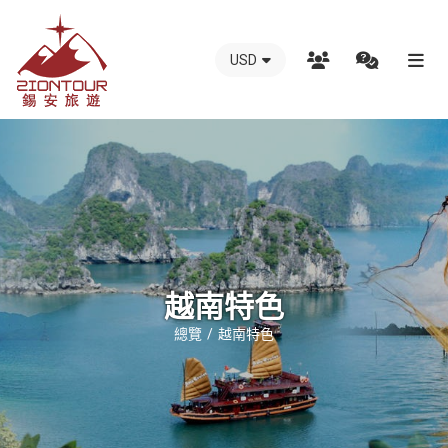
USD
越
南
錫
安
國
際
旅
行
越南特色
社
總覽
越南特色
-
越
南
地
接