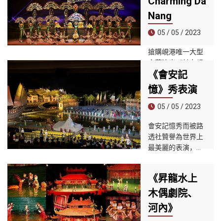
Charming Da
Nang
05 / 05 / 2023
搶購峴港唯一大型
文藝演出《魅力峴
《會安記
港秀》打折票！愛
上該節目對越南魅
憶》秀表演
力和美麗的超凡演
繹。國家藝術家
05 / 05 / 2023
Doan Vuong
會安記憶秀而被路
Linh、Dang Linh
透社贊譽為世界上
Nga 和其他當地藝
最美麗的表演，並
術家為您帶來的色
被200多家國際報
彩和音樂會讓您的
紙報道。這裡已成
感官超載。伴隨著
《昇龍水上
為世界上獨一無二
當地傳統音樂的音
的藝術文化旅遊勝
木偶劇院、
樂演繹載歌載舞，
地，被認為是會安
讓自己驚嘆於節目
河內》
的縮影，擁有美麗
的壯觀表演。在令