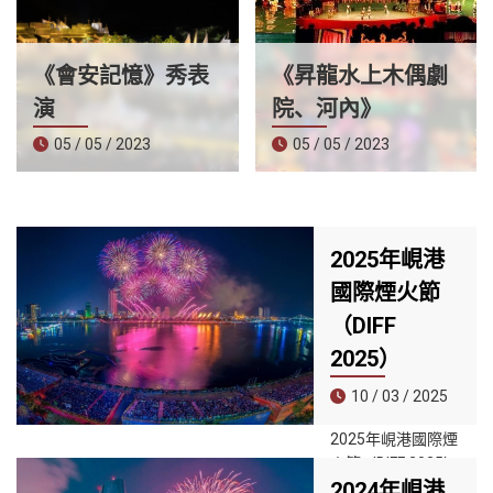
《會安記憶》秀表
《昇龍水上木偶劇
演
院、河內》
05 / 05 / 2023
05 / 05 / 2023
2025年峴港
國際煙火節
（DIFF
2025）
10 / 03 / 2025
2025年峴港國際煙
火節（DIFF 2025）
2024年峴港
將於2025年5月31