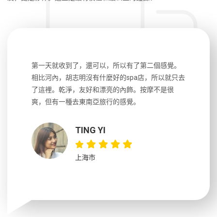
生，中文流
第一天就收到了，還可以，所以有了第二個感覺。
前一天晚上
風趣，行
相比河內，胡志明沒有什麼好的spa店，所以就只去
導遊英文
國，都很
了這裡。乾淨，友好和漂亮的內飾。按摩不是很
到湄公河
大力推薦
爽，但有一種去東南亞旅行的感覺。
以跑2個
吃完早餐
TING YI
上海市