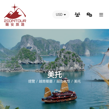
USD
越
南
錫
安
國
際
旅
行
美托
社
總覽
越南餐廳
越南南部
美托
-
越
南
地
接