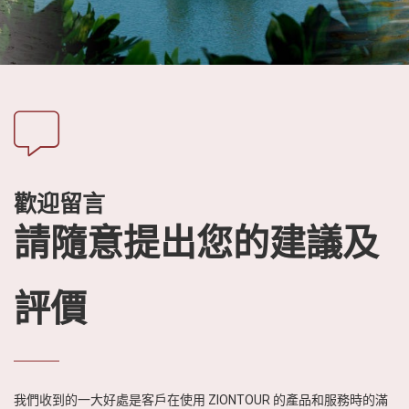
社
-
錫
安
旅
遊
-
您
歡迎留言
在
越
請隨意提出您的建議及
南
最
好
評價
的
合
作
夥
我們收到的一大好處是客戶在使用 ZIONTOUR 的產品和服務時的滿
伴！