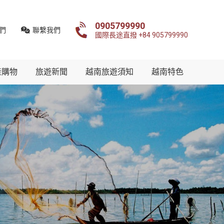
0905799990
們
聯繫我們
國際長途直撥 +84 905799990
產購物
旅遊新聞
越南旅遊須知
越南特色