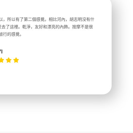
以，所以有了第二個感覺。相比河內，胡志明沒有什
前一天晚
就只去了這裡。乾淨，友好和漂亮的內飾。按摩不是很
很詳細，
旅行的感覺。
以跑2個
上2點左
I