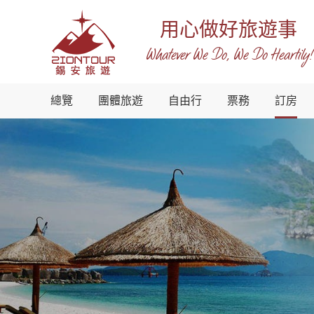
用心做好旅遊事
Whatever We Do, We Do Heartily!
越
總覽
團體旅遊
自由行
票務
訂房
南
錫
安
國
際
旅
行
社
-
越
南
地
接