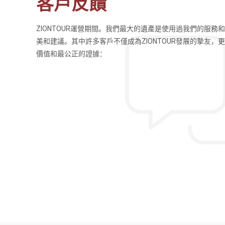
客戶反饋
ZIONTOUR運營期間。我們最大的遺產是使用過我們的服務
導遊英文流利、講解的也
這次的旅行十分滿意，我們的導遊Fo
美和建議。其中許多客戶不僅成為ZIONTOUR發展的摯友，
小時左右，不過同一天可
史知識，也很幽默風趣，行程時間也
價值和最公正的證據：
吃完早餐再出發，會到島
很好相處，也增加了不同文化交流的機
Tsung Hsi
北京首创