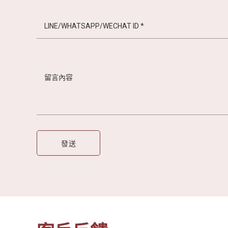
越
南
LOCAL
旅
行
社