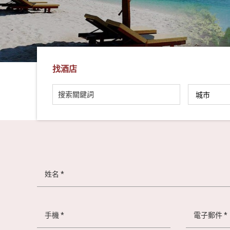
社
-
錫
安
旅
找酒店
遊
-
您
在
越
南
最
好
的
合
作
夥
伴！