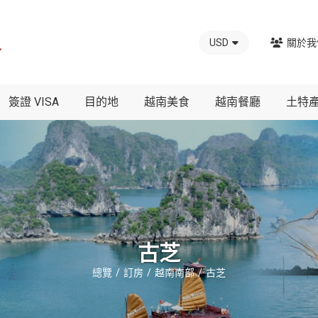
USD
關於我
簽證 VISA
目的地
越南美食
越南餐廳
土特
古芝
總覽
訂房
越南南部
古芝