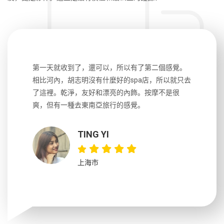
生，中文流
第一天就收到了，還可以，所以有了第二個感覺。
前一天晚上
風趣，行
相比河內，胡志明沒有什麼好的spa店，所以就只去
導遊英文
國，都很
了這裡。乾淨，友好和漂亮的內飾。按摩不是很
到湄公河
大力推薦
爽，但有一種去東南亞旅行的感覺。
以跑2個
吃完早餐
TING YI
上海市