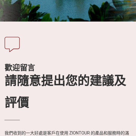
社
-
錫
安
旅
遊
-
您
歡迎留言
在
越
請隨意提出您的建議及
南
最
好
評價
的
合
作
夥
我們收到的一大好處是客戶在使用 ZIONTOUR 的產品和服務時的滿
伴！