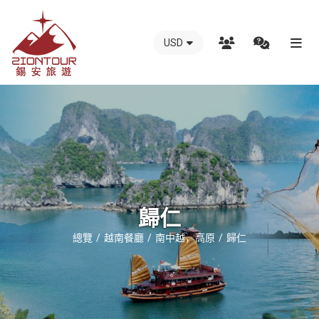
USD
越
南
錫
安
國
際
旅
行
歸仁
社
總覽
越南餐廳
南中越，高原
歸仁
-
越
南
地
接