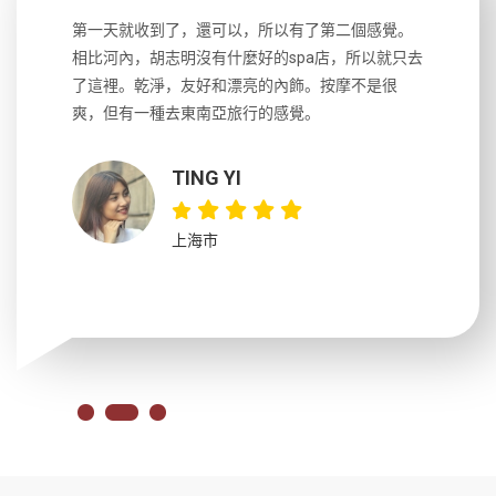
生，中文流
第一天就收到了，還可以，所以有了第二個感覺。
前一天晚上
風趣，行
相比河內，胡志明沒有什麼好的spa店，所以就只去
導遊英文
國，都很
了這裡。乾淨，友好和漂亮的內飾。按摩不是很
到湄公河
大力推薦
爽，但有一種去東南亞旅行的感覺。
以跑2個
吃完早餐
TING YI
上海市