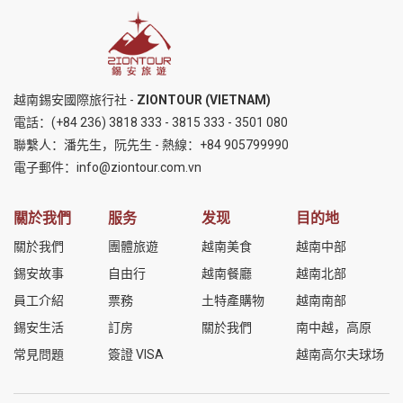
越南錫安國際旅行社 -
ZIONTOUR (VIETNAM)
電話：
(+84 236) 3818 333
-
3815 333
-
3501 080
聯繫人：潘先生，阮先生 - 熱線：
+84 905799990
電子郵件：
info@ziontour.com.vn
關於我們
服务
发现
目的地
關於我們
團體旅遊
越南美食
越南中部
錫安故事
自由行
越南餐廳
越南北部
員工介紹
票務
土特產購物
越南南部
錫安生活
訂房
關於我們
南中越，高原
常見問題
簽證 VISA
越南高尔夫球场