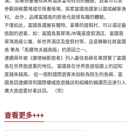
演。 如果想要獲得具有濃厚當地特色的體驗，遊客可以去
參觀胡椒農場或珍珠養殖場，探索富國島國家公園或鹹寧漁
村。 此外，品嚐富國島的飲食也是很有趣的體驗。
不僅如此，富國島還擁有獨特、豪華的度假村，可以滿足最
挑剔的遊客，如：富國島翡翠灣JW萬豪度假酒店、富國翡
翠灣高級公寓、新世界酒店及度假村等，這是韓聯社將富國
島 譽為「馬爾地夫越南版」的原因之一。
連續兩年被《康德納斯旅者》列入最佳島嶼名單證實了富國
島在世界旅遊業的地位。 富國島在世界旅遊版圖上的認知
度越來越高。 從一個對國際遊客來說較為陌生的島嶼，富
國島因連續得到國際權威旅遊雜誌和組織的稱讚而迅速引入
廣大旅遊愛好者註目。 （完）
查看更多+++