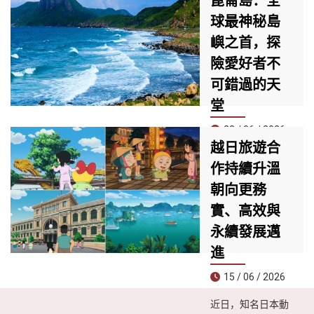
崑崙島：全
（Full-service）直
段的 AEON MALL
飛新加坡與富國島
球最神秘島
峴港清溪，正迅速
兩大亞洲熱門旅遊
成為當地居民與觀
嶼之首，探
目的地的航空公
光客必訪的新地
險愛好者不
司。
標。擁有近30,000
平方公尺的規模，
可錯過的天
匯集約60家品牌專
堂
櫃與多個國際知名
品牌，是目前峴港
23 / 06 / 2026
最具規模與現代感
越日旅遊合
崑崙島近日被知名
的購物中心之一。
作持續升溫
旅遊雜誌《Travel
朝向更務
& Leisure》評為**
全球30大最神秘海
實、高效與
島榜單第一名**，
永續發展邁
成為今夏尋求冒險
體驗、遠離喧囂生
進
活遊客的理想目的
15 / 06 / 2026
地。
近日，知名日本動