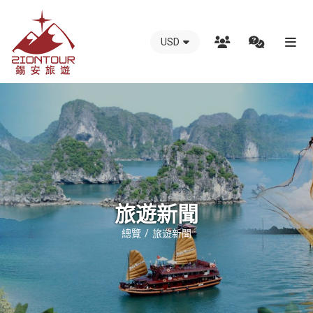
USD
越
南
錫
安
國
際
旅
行
旅遊新聞
社
總覽
旅遊新聞
-
越
南
地
接