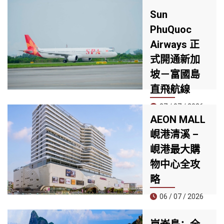
Sun
PhuQuoc
Airways 正
式開通新加
坡－富國島
直飛航線
27 / 07 / 2026
AEON MALL
7 月 25 日，Sun
峴港清溪 –
PhuQuoc
峴港最大購
Airways（SPA）
正式開通新加坡－
物中心全攻
富國島直飛航線，
略
這是航空公司開航
以來的第四條國際
06 / 07 / 2026
航線，同時也是首
家提供全服務
位於清溪郡核心地