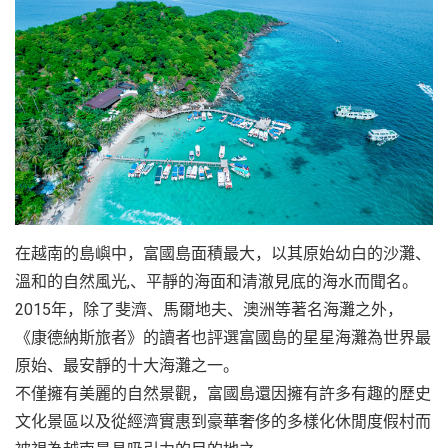
在越南的島嶼中，富國島面積最大，以其原始幼白的沙灘、
溫和的自然風光,、平靜的海面和清澈見底的海水而聞名。
2015年，除了斐濟、馬爾地夫、澳洲等著名海灘之外，
《康德納斯旅者》的讀者也評選富國島的星星海灘為世界最
原始、最安靜的十大海灘之一。
不僅擁有美麗的自然景觀，富國島還因擁有許多有趣的歷史
文化景區以及從經濟實惠到豪華奢侈的多樣化休閒度假村而