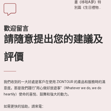
畫《哆啦A夢》特
別篇《生日禮物是
越南之旅》播出
後，引發日本觀眾
廣泛關注。影片透
歡迎留言
過生動有趣的故事
情節，展現越南迷
請隨意提出您的建議及
人的自然風光、豐
富的美食文化以及
熱情友善的人文特
評價
色，進一步激發日
本民眾對越南旅遊
的興趣與嚮往。
我們收到的一大好處是客戶在使用 ZIONTOUR 的產品和服務時的滿
意度。那是我們踐行“用心做好旅遊事”（Whatever we do, we do
heartily）使命的喜悅、鼓舞和強大的動力。
如需更快的協助，請來電：