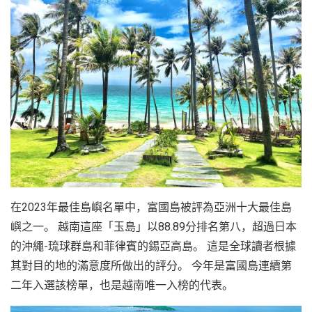
越
南
LOCAL
旅
行
社
在2023年最佳島嶼名單中，富國島被評為亞洲十大最佳島
嶼之一。 越南這座「玉島」以88.89分排名第八，超過日本
的沖繩-琉球群島和菲律賓的錫亞高島。 這是全球讀者根據
其對目的地的滿意度所做出的評分。 今年是富國島連續第
二年入選該榜單，也是越南唯一入榜的代表。