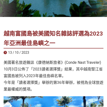
社
-
錫
安
旅
越南富國島被美國知名雜誌評選為2023
遊
-
年亞洲最佳島嶼之一
您
13 / 10 / 2023
在
越
美國著名旅遊雜誌《康德納斯旅者》(Conde Nast Traveler)
南
10月3日公佈了「2023讀者選擇獎」結果，其中越南堅江省
最
富國島被列入2023年最佳島嶼名單。
好
今年是「讀者選擇獎」舉辦的第36年舉辦，被視為全球旅遊
的
合
業最權威的獎項。
作
夥
伴！