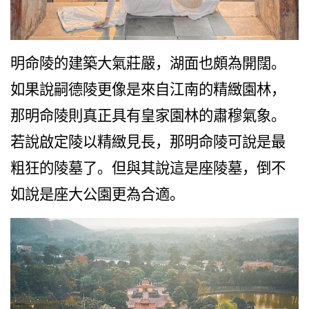
明命陵的建築大氣莊嚴，湖面也頗為開闊。
如果說嗣德陵更像是來自江南的精緻園林，
那明命陵則真正具有皇家園林的肅穆氣象。
若說啟定陵以精緻見長，那明命陵可說是最
粗狂的陵墓了。但與其說這是座陵墓，倒不
如說是座大公園更為合適。