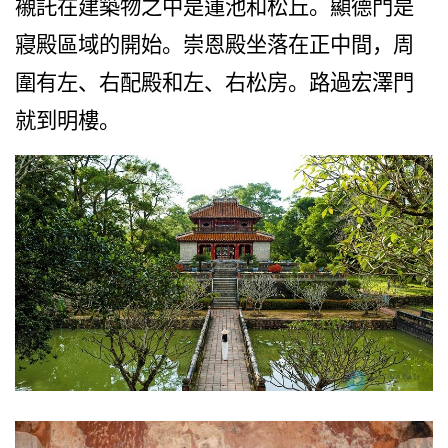
襯託在建築物之中是蓮池和松丘。顯德門是
寢殿區域的開始。崇恩殿坐落在正中間，周
圍有左、右配殿和左、右松房。路過宏澤門
就到明樓。