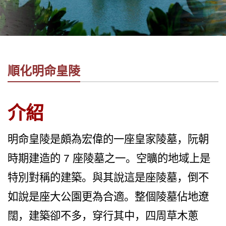
社
-
錫
安
旅
順化明命皇陵
遊
-
您
介紹
在
越
南
明命皇陵是頗為宏偉的一座皇家陵墓，阮朝
最
時期建造的 7 座陵墓之一。空曠的地域上是
好
的
特別對稱的建築。與其說這是座陵墓，倒不
合
如說是座大公園更為合適。整個陵墓佔地遼
作
夥
闊，建築卻不多，穿行其中，四周草木蔥
伴！