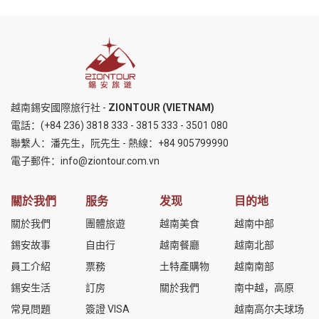
越南錫安國際旅行社 -
ZIONTOUR (VIETNAM)
電話：
(+84 236) 3818 333
-
3815 333
-
3501 080
聯繫人：潘先生，阮先生 - 熱線：
+84 905799990
電子郵件：
info@ziontour.com.vn
關於我們
服务
发现
目的地
關於我們
團體旅遊
越南美食
越南中部
錫安故事
自由行
越南餐廳
越南北部
員工介紹
票務
土特產購物
越南南部
錫安生活
訂房
關於我們
南中越，高原
常見問題
簽證 VISA
越南高尔夫球场