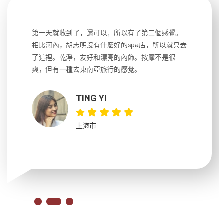
生，中文流
第一天就收到了，還可以，所以有了第二個感覺。
前一天晚上
風趣，行
相比河內，胡志明沒有什麼好的spa店，所以就只去
導遊英文
國，都很
了這裡。乾淨，友好和漂亮的內飾。按摩不是很
到湄公河
大力推薦
爽，但有一種去東南亞旅行的感覺。
以跑2個
吃完早餐
TING YI
上海市