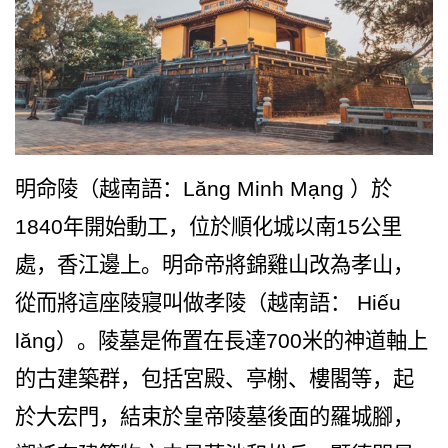
明命陵（越南語：Lăng Minh Mạng ）於
1840年開始動工，位於順化城以南15公里
處，香江邊上。明命帝將錦雞山改為孝山，
從而將這座陵寢叫做孝陵（越南語： Hiếu
lăng）。陵墓是佈置在長達700米的神道軸上
的古建築群，包括宮殿、亭榭、樓閣等，起
於大宏門，結束於皇帝陵墓後面的羅城腳，