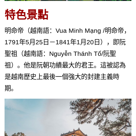
特色景
點
明命帝（越南語：Vua Minh Mạng /明命帝，
1791年5月25日－1841年1月20日），即阮
聖祖（越南語：Nguyễn Thánh Tổ/阮聖
祖）。他是阮朝功績最大的君王。這被認為
是越南歷史上最後一個強大的封建主義時
期。