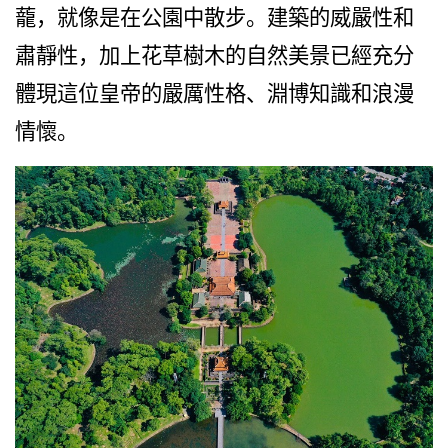
蘢，就像是在公園中散步。建築的威嚴性和
越
南
肅靜性，加上花草樹木的自然美景已經充分
LOCAL
體現這位皇帝的嚴厲性格、淵博知識和浪漫
旅
行
情懷。
社