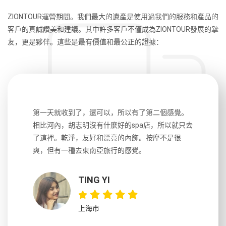
ZIONTOUR運營期間。我們最大的遺產是使用過我們的服務和產品的
客戶的真誠讚美和建議。其中許多客戶不僅成為ZIONTOUR發展的摯
友，更是夥伴。這些是最有價值和最公正的證據：
生，中文流
第一天就收到了，還可以，所以有了第二個感覺。
前一天晚上
風趣，行
相比河內，胡志明沒有什麼好的spa店，所以就只去
導遊英文
國，都很
了這裡。乾淨，友好和漂亮的內飾。按摩不是很
到湄公河
大力推薦
爽，但有一種去東南亞旅行的感覺。
以跑2個
吃完早餐
TING YI
上海市