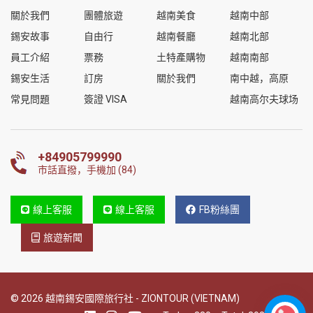
關於我們
團體旅遊
越南美食
越南中部
錫安故事
自由行
越南餐廳
越南北部
員工介紹
票務
土特產購物
越南南部
錫安生活
訂房
關於我們
南中越，高原
常見問題
簽證 VISA
越南高尔夫球场
+84905799990
市話直撥，手機加 (84)
線上客服
線上客服
FB粉絲團
旅遊新聞
© 2026 越南錫安國際旅行社 - ZIONTOUR (VIETNAM)