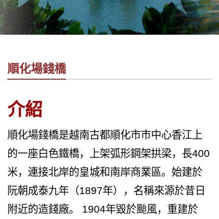
社
-
錫
安
旅
順化場錢橋
遊
-
您
介紹
在
越
南
順化場錢橋是越南古都順化市市中心香江上
最
的一座白色鐵橋，上架弧形鋼架拱梁，長400
好
的
米，連接北岸的皇城和南岸商業區。始建於
合
阮朝成泰九年（1897年），名稱來源於昔日
作
夥
附近的造錢廠。 1904年毀於颱風，重建於
伴！