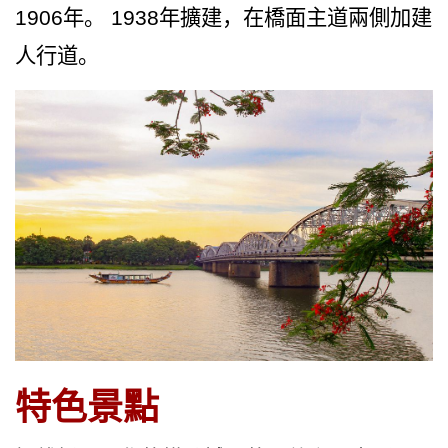
1906年。 1938年擴建，在橋面主道兩側加建
越
南
人行道。
LOCAL
旅
行
社
特色景
點