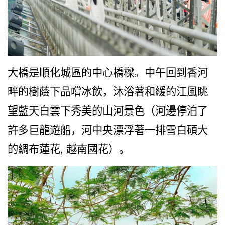
大橋是順化城區的中心橋樑。中午回到香河
畔的樹蔭下品嚐冰飲，沐浴著和緩的江風眺
望藍天白雲下秀美的山河景色（河邊停泊了
許多巨龍遊船，河中央漂浮著一排雪白碩大
的綢布蓮花, 越南國花）。