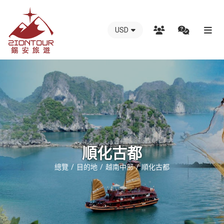
USD
越
南
錫
安
國
際
旅
行
順化古都
社
總覽
目的地
越南中部
順化古都
-
越
南
地
接