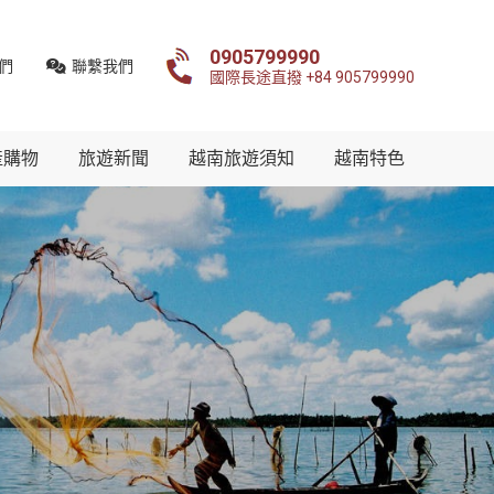
0905799990
們
聯繫我們
國際長途直撥 +84 905799990
產購物
旅遊新聞
越南旅遊須知
越南特色