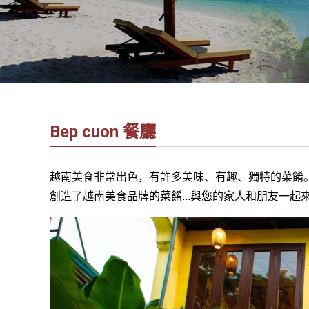
社
-
錫
安
旅
遊
-
Bep cuon 餐廳
您
在
越
越南美食非常出色，有許多美味、有趣、獨特的菜餚
南
創造了越南美食品牌的菜餚...與您的家人和朋友一起來
最
好
的
合
作
夥
伴！