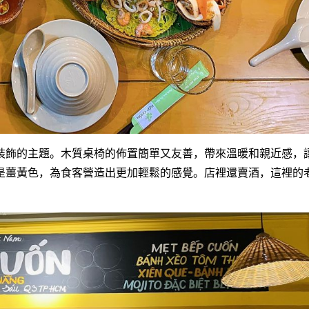
裝飾的主題。木質桌椅的佈置簡單又友善，帶來溫暖和親近感，
是薑黃色，為食客營造出更加輕鬆的感覺。店裡還賣酒，這裡的