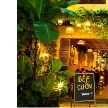
越
南
LOCAL
旅
行
社