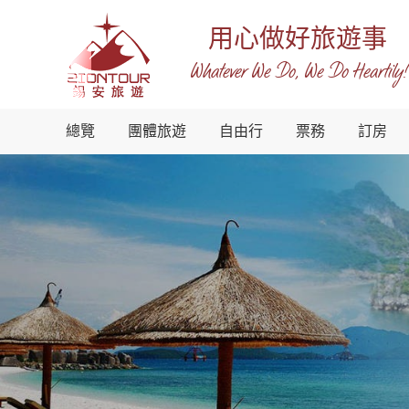
用心做好旅遊事
Whatever We Do, We Do Heartily!
越
總覽
團體旅遊
自由行
票務
訂房
南
錫
安
國
際
旅
行
社
-
越
南
地
接