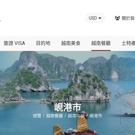
USD
關於我
簽證 VISA
目的地
越南美食
越南餐廳
土特
峴港市
總覽
越南餐廳
越南中部
峴港市