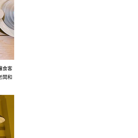
讓食客
老闆和