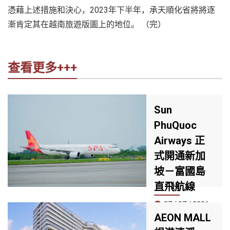
憑藉上述措施和決心，2023年下半年，承天順化省將將逐
漸肯定其在越南旅遊版圖上的地位。 （完）
查看更多+++
Sun
PhuQuoc
Airways 正
式開通新加
坡－富國島
直飛航線
27 / 07 / 2026
AEON MALL
7 月 25 日，Sun