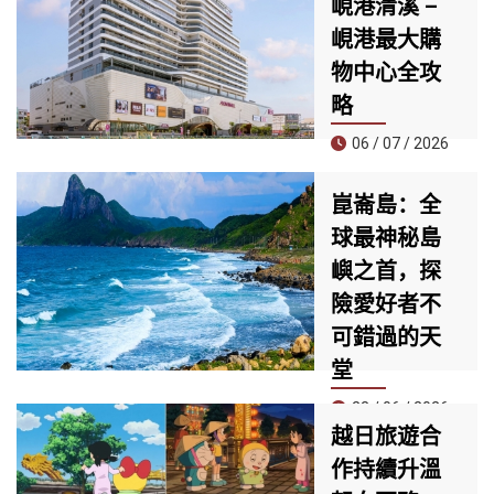
峴港清溪 –
PhuQuoc
峴港最大購
Airways（SPA）
正式開通新加坡－
物中心全攻
富國島直飛航線，
略
這是航空公司開航
以來的第四條國際
06 / 07 / 2026
航線，同時也是首
家提供全服務
位於清溪郡核心地
崑崙島：全
（Full-service）直
段的 AEON MALL
飛新加坡與富國島
球最神秘島
峴港清溪，正迅速
兩大亞洲熱門旅遊
成為當地居民與觀
嶼之首，探
目的地的航空公
光客必訪的新地
險愛好者不
司。
標。擁有近30,000
平方公尺的規模，
可錯過的天
匯集約60家品牌專
堂
櫃與多個國際知名
品牌，是目前峴港
23 / 06 / 2026
最具規模與現代感
越日旅遊合
崑崙島近日被知名
的購物中心之一。
作持續升溫
旅遊雜誌《Travel