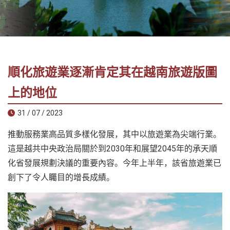
社
-
錫
安
旅
順化旅遊業逐漸肯定其在越南旅遊版圖
遊
-
上的地位
您
31 / 07 / 2023
在
越
推動服務業高品質多樣化發展，其中以旅遊業為尖端行業。
南
這是越共中央政治局關於到2030年和展望2045年的承天順
最
化省發展規劃決議的重要內容。今年上半年，該省旅遊業已
好
創下了令人矚目的增長成績。
的
合
作
夥
伴！