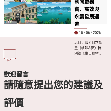
朝向更務
& Leisure》評為**
全球30大最神秘海
實、高效與
島榜單第一名**，
永續發展邁
成為今夏尋求冒險
體驗、遠離喧囂生
進
活遊客的理想目的
15 / 06 / 2026
地。
近日，知名日本動
畫《哆啦A夢》特
別篇《生日禮物是
越南之旅》播出
後，引發日本觀眾
廣泛關注。影片透
歡迎留言
過生動有趣的故事
情節，展現越南迷
請隨意提出您的建議及
人的自然風光、豐
富的美食文化以及
熱情友善的人文特
評價
色，進一步激發日
本民眾對越南旅遊