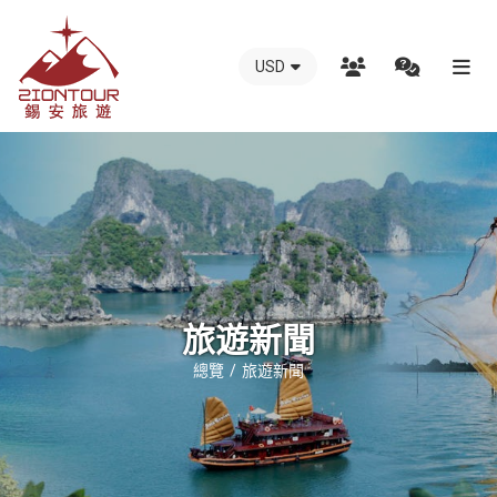
USD
越
南
錫
安
國
際
旅
行
旅遊新聞
社
總覽
旅遊新聞
-
越
南
地
接