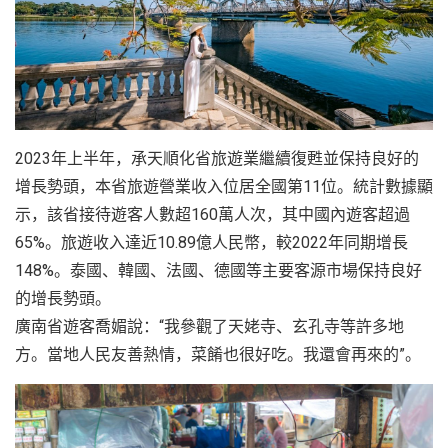
2023年上半年，承天順化省旅遊業繼續復甦並保持良好的
增長勢頭，本省旅遊營業收入位居全國第11位。統計數據顯
示，該省接待遊客人數超160萬人次，其中國內遊客超過
65%。旅遊收入達近10.89億人民幣，較2022年同期增長
148%。泰國、韓國、法國、德國等主要客源市場保持良好
的增長勢頭。
廣南省遊客喬媚說：“我參觀了天姥寺、玄孔寺等許多地
方。當地人民友善熱情，菜餚也很好吃。我還會再來的”。