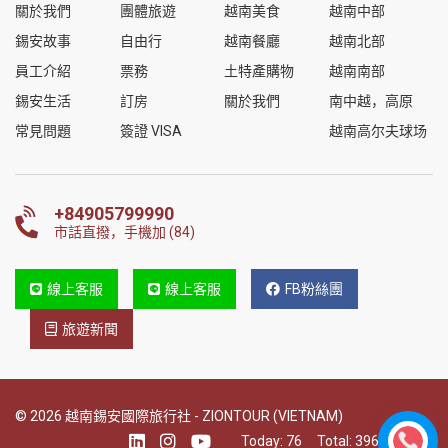
關於我們
團體旅遊
越南美食
越南中部
錫安故事
自由行
越南餐廳
越南北部
員工介紹
票務
土特產購物
越南南部
錫安生活
訂房
關於我們
南中越，高原
常見問題
簽證 VISA
越南高尔夫球场
+84905799990
市話直撥，手機加 (84)
線上客服
線上客服
FB粉絲團
旅遊新聞
© 2026 越南錫安國際旅行社 - ZIONTOUR (VIETNAM)
Today:
76
Total:
396653