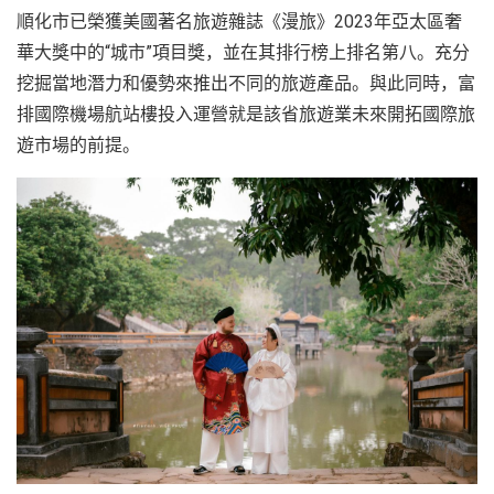
順化市已榮獲美國著名旅遊雜誌《漫旅》2023年亞太區奢
華大獎中的“城市”項目獎，並在其排行榜上排名第八。充分
挖掘當地潛力和優勢來推出不同的旅遊產品。與此同時，富
排國際機場航站樓投入運營就是該省旅遊業未來開拓國際旅
遊市場的前提。