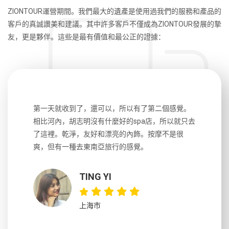
ZIONTOUR運營期間。我們最大的遺產是使用過我們的服務和產品的
客戶的真誠讚美和建議。其中許多客戶不僅成為ZIONTOUR發展的摯
友，更是夥伴。這些是最有價值和最公正的證據：
生，中文流
第一天就收到了，還可以，所以有了第二個感覺。
前一天晚上
風趣，行
相比河內，胡志明沒有什麼好的spa店，所以就只去
導遊英文
國，都很
了這裡。乾淨，友好和漂亮的內飾。按摩不是很
到湄公河
大力推薦
爽，但有一種去東南亞旅行的感覺。
以跑2個
吃完早餐
TING YI
上海市