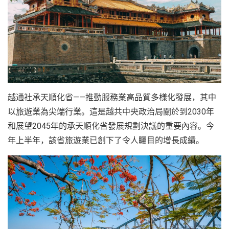
越
南
LOCAL
旅
行
社
越通社承天順化省——推動服務業高品質多樣化發展，其中
以旅遊業為尖端行業。這是越共中央政治局關於到2030年
和展望2045年的承天順化省發展規劃決議的重要內容。今
年上半年，該省旅遊業已創下了令人矚目的增長成績。