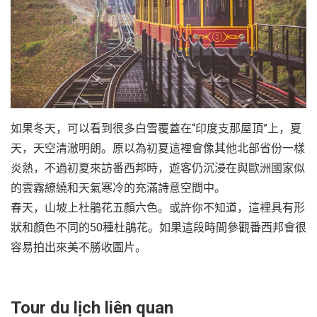
如果冬天，可以看到很多白雪覆蓋在“印度支那屋頂”上，夏
天，天空清澈明朗。原以為初夏這裡會像其他北部省份一樣
炎熱，不過初夏來訪番西邦時，遊客仍沉浸在與歐洲國家似
的雲霧繚繞和天氣寒冷的充滿詩意空間中。
春天，山坡上杜鵑花五顏六色。或許你不知道，這裡具有形
狀和顏色不同的50種杜鵑花。如果這段時間參觀番西邦會很
容易拍出來美不勝收圖片。
Tour du lịch liên quan