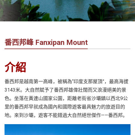
社
-
錫
安
旅
番西邦峰 Fanxipan Mount
遊
-
您
介紹
在
越
番西邦是越南第一高峰，被稱為“印度支那屋頂”，最高海拔
南
最
3143米。大自然賦予了番西邦雄偉壯闊而又浪漫絕美的景
好
色。坐落在黃連山國家公園，距離老街省沙壩鎮以西北9公
的
里的番西邦早就成為國內和國際遊客最具魅力的旅遊目的
合
地。來到沙壩，遊客不能錯過大自然絕世傑作——番西邦。
作
夥
伴！