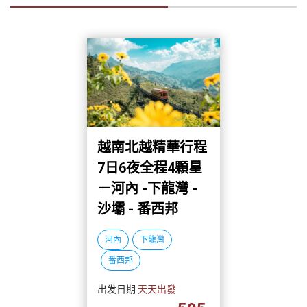
越南北越精華行程
7日6夜全程4顆星
－河內 -下龍灣 -
沙壩 - 番西邦
河內
下龍灣
番西邦
出发日期
天天出發