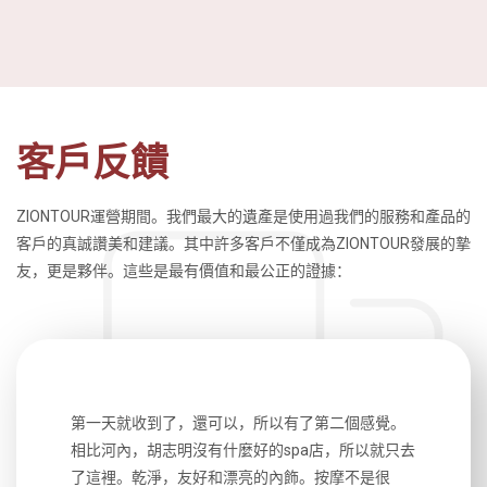
客戶反饋
ZIONTOUR運營期間。我們最大的遺產是使用過我們的服務和產品的
客戶的真誠讚美和建議。其中許多客戶不僅成為ZIONTOUR發展的摯
友，更是夥伴。這些是最有價值和最公正的證據：
生，中文流
第一天就收到了，還可以，所以有了第二個感覺。
前一天晚上
風趣，行
相比河內，胡志明沒有什麼好的spa店，所以就只去
導遊英文
國，都很
了這裡。乾淨，友好和漂亮的內飾。按摩不是很
到湄公河