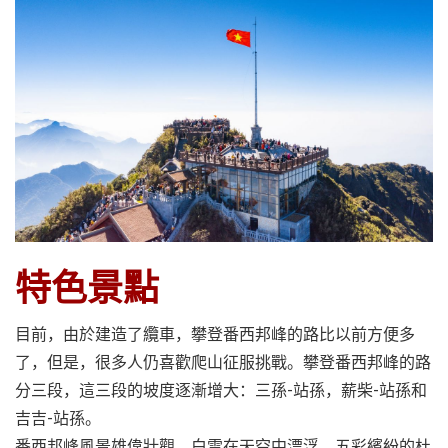
越
南
LOCAL
旅
行
社
特色景點
目前，由於建造了纜車，攀登番西邦峰的路比以前方便多
了，但是，很多人仍喜歡爬山征服挑戰。攀登番西邦峰的路
分三段，這三段的坡度逐漸增大：三孫-站孫，薪柴-站孫和
吉吉-站孫。
番西邦峰風景雄偉壯觀，白雲在天空中漂浮，五彩繽紛的杜