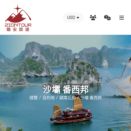
USD
越
南
錫
安
國
際
旅
行
沙壩 番西邦
社
總覽
目的地
越南北部
沙壩 番西邦
-
越
南
地
接