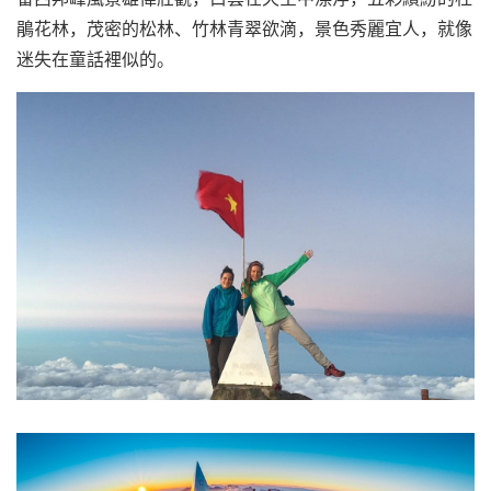
鵑花林，茂密的松林、竹林青翠欲滴，景色秀麗宜人，就像
迷失在童話裡似的。