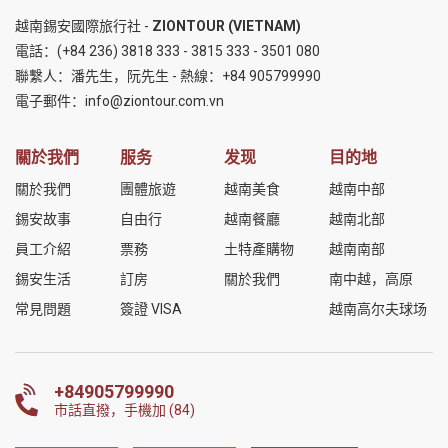
越南錫安國際旅行社 -
ZIONTOUR (VIETNAM)
電話：
(+84 236) 3818 333
-
3815 333
-
3501 080
聯繫人：潘先生，阮先生 - 熱線：
+84 905799990
電子郵件：
info@ziontour.com.vn
關於我們
服务
发现
目的地
關於我們
團體旅遊
越南美食
越南中部
錫安故事
自由行
越南餐廳
越南北部
員工介紹
票務
土特產購物
越南南部
錫安生活
訂房
關於我們
南中越，高原
常見問題
簽證 VISA
越南高尔夫球场
+84905799990
市話直撥，手機加 (84)