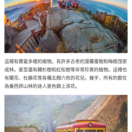
這裡有豐富多樣的植物。有許多古老的菠蘿蜜樹和梅樹茂密
成林。甚至還有鐵杉樹和紅松樹等非常珍貴的植物。這裡也
有蘭花、杜鵑花等各種五顏六色的花兒。幾乎，所有的都在
為番西邦山林的迷人景色錦上添花。