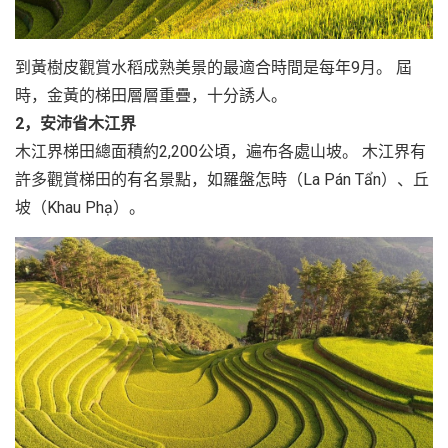
到黃樹皮觀賞水稻成熟美景的最適合時間是每年9月。 屆
時，金黃的梯田層層重疊，十分誘人。
2，安沛省木江界
木江界梯田總面積約2,200公頃，遍布各處山坡。 木江界有
許多觀賞梯田的有名景點，如羅盤怎時（La Pán Tẩn）、丘
坡（Khau Phạ）。