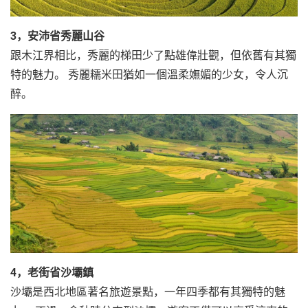
3，安沛省秀麗山谷
跟木江界相比，秀麗的梯田少了點雄偉壯觀，但依舊有其獨
特的魅力。 秀麗糯米田猶如一個溫柔嫵媚的少女，令人沉
醉。
4，老街省沙壩鎮
沙壩是西北地區著名旅遊景點，一年四季都有其獨特的魅