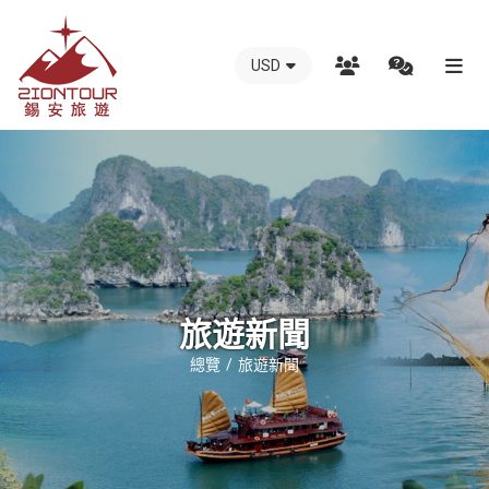
USD
越
南
錫
安
國
際
旅
行
旅遊新聞
社
總覽
旅遊新聞
-
越
南
地
接