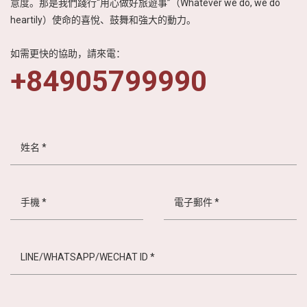
意度。那是我們踐行“用心做好旅遊事”（Whatever we do, we do
heartily）使命的喜悅、鼓舞和強大的動力。
如需更快的協助，請來電：
+84905799990