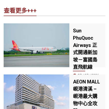
查看更多+++
Sun
PhuQuoc
Airways 正
式開通新加
坡－富國島
直飛航線
27 / 07 / 2026
AEON MALL
7 月 25 日，Sun
峴港清溪 –
PhuQuoc
峴港最大購
Airways（SPA）
正式開通新加坡－
物中心全攻
富國島直飛航線，