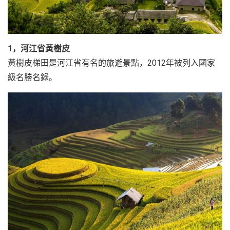
越
南
LOCAL
1，河江省黃樹皮
旅
黃樹皮梯田是河江省有名的旅遊景點，2012年被列入國家
行
社
級名勝名錄。