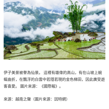
伊子美景被譽為仙景。 這裡有雄偉的高山，有在山坡上蜿
蜒曲折，在飄浮的白雲中若隱若現的金色梯田，因此廣受遊
客喜愛。 圖片來源：《國際報》。
來源：越南之聲（圖片來源：因特網）