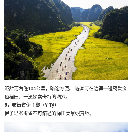
距離河內僅104公里，路途方便。 遊客可在這裡一邊觀賞金
色稻田，一邊探索奇特的洞穴。
8，老街省伊子鄉（Y Tý）
伊子是老街省不可錯過的梯田美景觀賞地。