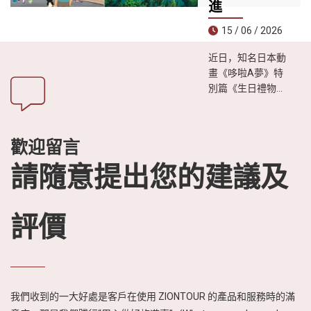
體驗、遠離喧囂生
進
活遊客的理想目的
15 / 06 / 2026
地。
近日，知名日本動
畫《哆啦A夢》特
別篇《生日禮物是
越南之旅》播出
後，引發日本觀眾
廣泛關注。影片透
歡迎留言
過生動有趣的故事
情節，展現越南迷
請隨意提出您的建議及
人的自然風光、豐
富的美食文化以及
熱情友善的人文特
評價
色，進一步激發日
本民眾對越南旅遊
的興趣與嚮往。
我們收到的一大好處是客戶在使用 ZIONTOUR 的產品和服務時的滿