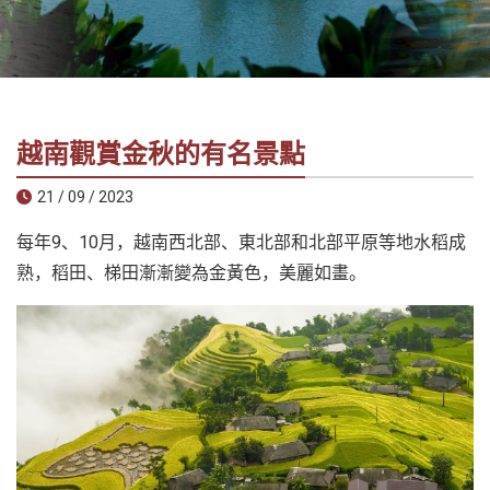
社
-
錫
安
旅
越南觀賞金秋的有名景點
遊
-
21 / 09 / 2023
您
每年9、10月，越南西北部、東北部和北部平原等地水稻成
在
越
熟，稻田、梯田漸漸變為金黃色，美麗如畫。
南
最
好
的
合
作
夥
伴！