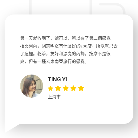
生，中文流
第一天就收到了，還可以，所以有了第二個感覺。
前一天晚上
風趣，行
相比河內，胡志明沒有什麼好的spa店，所以就只去
導遊英文
國，都很
了這裡。乾淨，友好和漂亮的內飾。按摩不是很
到湄公河
大力推薦
爽，但有一種去東南亞旅行的感覺。
以跑2個
吃完早餐
TING YI
上海市