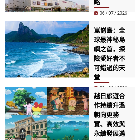
略
這是航空公司開航
以來的第四條國際
06 / 07 / 2026
航線，同時也是首
家提供全服務
位於清溪郡核心地
崑崙島：全
（Full-service）直
段的 AEON MALL
飛新加坡與富國島
球最神秘島
峴港清溪，正迅速
兩大亞洲熱門旅遊
成為當地居民與觀
嶼之首，探
目的地的航空公
光客必訪的新地
險愛好者不
司。
標。擁有近30,000
平方公尺的規模，
可錯過的天
匯集約60家品牌專
堂
櫃與多個國際知名
品牌，是目前峴港
23 / 06 / 2026
最具規模與現代感
越日旅遊合
崑崙島近日被知名
的購物中心之一。
作持續升溫
旅遊雜誌《Travel
朝向更務
& Leisure》評為**
全球30大最神秘海
實、高效與
島榜單第一名**，
永續發展邁
成為今夏尋求冒險