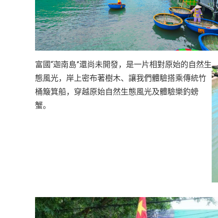
越
南
LOCAL
旅
行
富國“迦南島”還尚未開發，是一片相對原始的自然生
社
態風光，岸上密布著樹木、讓我們體驗搭乘傳統竹
桶簸箕船，穿越原始自然生態風光及體驗樂釣螃
蟹。