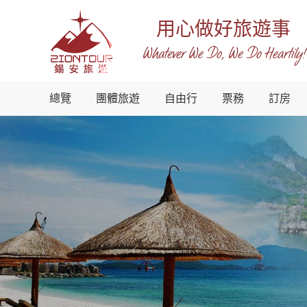
用心做好旅遊事
Whatever We Do, We Do Heartily!
越
總覽
團體旅遊
自由行
票務
訂房
南
錫
安
國
際
旅
行
社
-
越
南
地
接