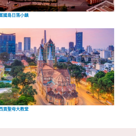
富國島日落小鎮
西貢聖母大教堂