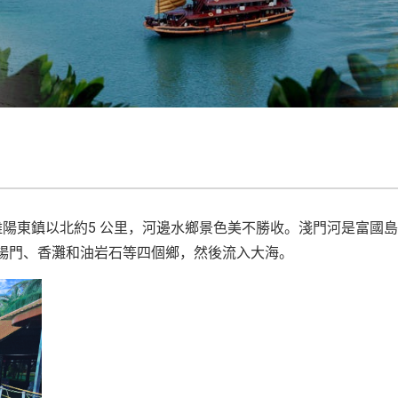
離陽東鎮以北約5 公里，河邊水鄉景色美不勝收。淺門河是富國
、楊門、香灘和油岩石等四個鄉，然後流入大海。