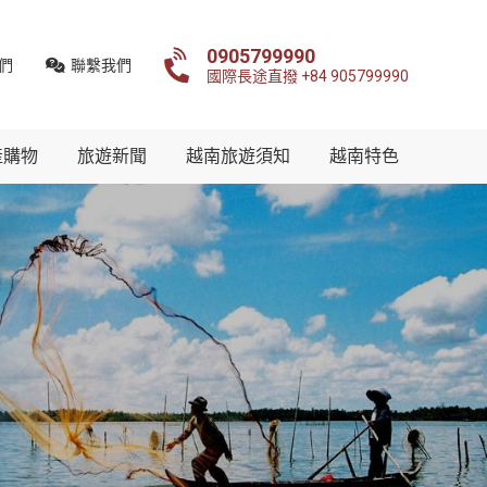
0905799990
們
聯繫我們
國際長途直撥 +84 905799990
產購物
旅遊新聞
越南旅遊須知
越南特色