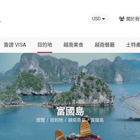
USD
關於我
簽證 VISA
目的地
越南美食
越南餐廳
土特
富國島
總覽
目的地
越南南部
富國島