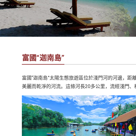
社
-
錫
安
旅
遊
-
富國“迦南島”
您
在
越
富國“迦南島”太陽生態旅遊區位於淺門河的河邊，距
南
美麗而乾淨的河流。這條河長20多公里，流經淺門
最
好
的
合
作
夥
伴！