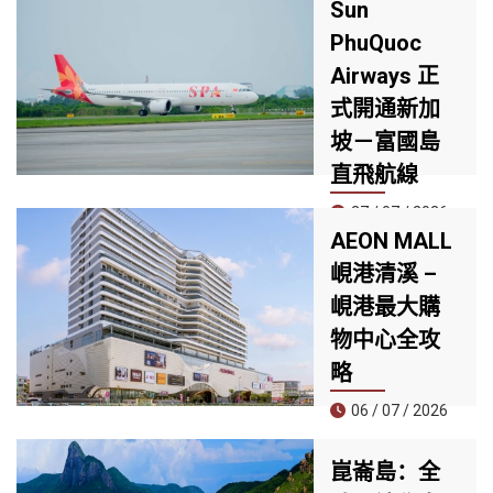
Sun
PhuQuoc
Airways 正
式開通新加
坡－富國島
直飛航線
27 / 07 / 2026
AEON MALL
7 月 25 日，Sun
峴港清溪 –
PhuQuoc
峴港最大購
Airways（SPA）
正式開通新加坡－
物中心全攻
富國島直飛航線，
略
這是航空公司開航
以來的第四條國際
06 / 07 / 2026
航線，同時也是首
家提供全服務
位於清溪郡核心地
崑崙島：全
（Full-service）直
段的 AEON MALL