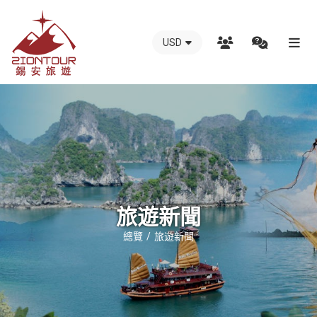
USD
越
南
錫
安
國
際
旅
行
旅遊新聞
社
總覽
旅遊新聞
-
越
南
地
接