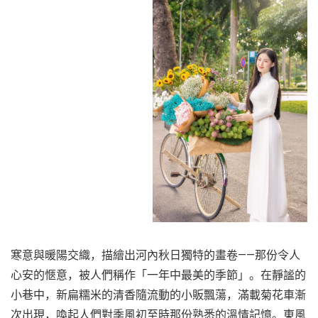
寒意與暖陽交織，描繪出河內秋日獨特的畫卷——那份令人
心安的愜意，被人們稱作「一年中最美的季節」。在靜謐的
小巷中，新扁糯米的清香隨流動的小販飄蕩，滿載菊花車漸
次出現，喚起人們對季風初至時那份熟悉的溫情記憶。東風