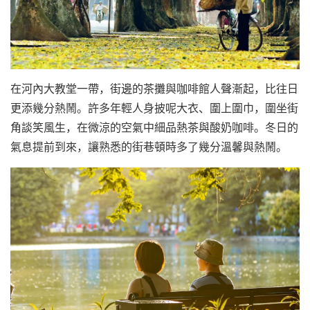
在河內大教堂一帶，街邊的茶攤與咖啡館人聲漸起，比往日
更添幾分熱鬧。許多年輕人身披呢大衣、圍上圍巾，圍坐街
角談笑風生，在微涼的空氣中細品熱茶與酸奶咖啡。冬日的
氣息提前到來，讓熟悉的街巷頓時多了幾分溫馨與熱鬧。