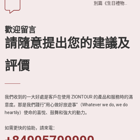
別篇《生日禮物是
越南之旅》播出
後，引發日本觀眾
廣泛關注。影片透
歡迎留言
過生動有趣的故事
情節，展現越南迷
請隨意提出您的建議及
人的自然風光、豐
富的美食文化以及
熱情友善的人文特
評價
色，進一步激發日
本民眾對越南旅遊
的興趣與嚮往。
我們收到的一大好處是客戶在使用 ZIONTOUR 的產品和服務時的滿
意度。那是我們踐行“用心做好旅遊事”（Whatever we do, we do
heartily）使命的喜悅、鼓舞和強大的動力。
如需更快的協助，請來電：