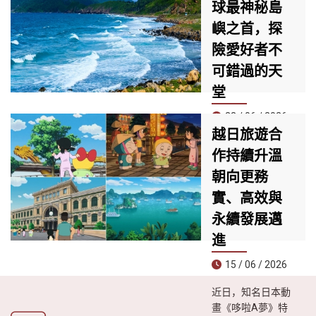
飛新加坡與富國島
球最神秘島
峴港清溪，正迅速
兩大亞洲熱門旅遊
成為當地居民與觀
嶼之首，探
目的地的航空公
光客必訪的新地
險愛好者不
司。
標。擁有近30,000
平方公尺的規模，
可錯過的天
匯集約60家品牌專
堂
櫃與多個國際知名
品牌，是目前峴港
23 / 06 / 2026
最具規模與現代感
越日旅遊合
崑崙島近日被知名
的購物中心之一。
作持續升溫
旅遊雜誌《Travel
朝向更務
& Leisure》評為**
全球30大最神秘海
實、高效與
島榜單第一名**，
永續發展邁
成為今夏尋求冒險
體驗、遠離喧囂生
進
活遊客的理想目的
15 / 06 / 2026
地。
近日，知名日本動
畫《哆啦A夢》特