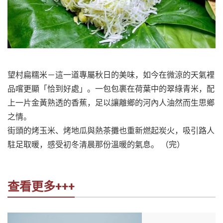
望村扁糯米－這一道專屬秋日的美味，如今在微涼的天氣裡
品嚐更顯「恰到好處」。一包包裹在荷葉中的翠綠青米，配
上一片金黃熟透的香蕉，足以讓離鄉的河內人油然而生思鄉
之情。
街頭的烤玉米、烤地瓜與熱茶攤也重新燃起炭火，吸引路人
駐足取暖，感受初冬清晨那份溫暖的氣息。 （完）
查看更多+++