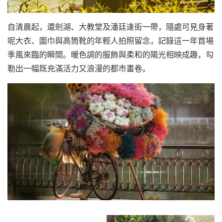
自清晨起，還劍湖、大教堂及潘廷逢街一帶，隨處可見身著
呢大衣、圍巾與高筒靴的年輕人拍照留念，記錄這一年首場
季風來臨的瞬間。暖色調的服飾與柔和的陽光相映成趣，勾
勒出一幅既充滿活力又浪漫的都市畫卷。