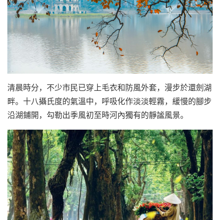
越
南
LOCAL
旅
行
社
清晨時分，不少市民已穿上毛衣和防風外套，漫步於還劍湖
畔。十八攝氏度的氣溫中，呼吸化作淡淡輕霧，緩慢的腳步
沿湖鋪開，勾勒出季風初至時河內獨有的靜謐風景。