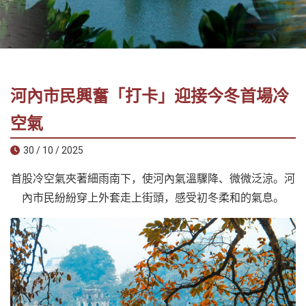
社
-
錫
安
旅
河內市民興奮「打卡」迎接今冬首場冷
遊
-
空氣
您
30 / 10 / 2025
在
越
首股冷空氣夾著細雨南下，使河內氣溫驟降、微微泛涼。河
南
內市民紛紛穿上外套走上街頭，感受初冬柔和的氣息。
最
好
的
合
作
夥
伴！