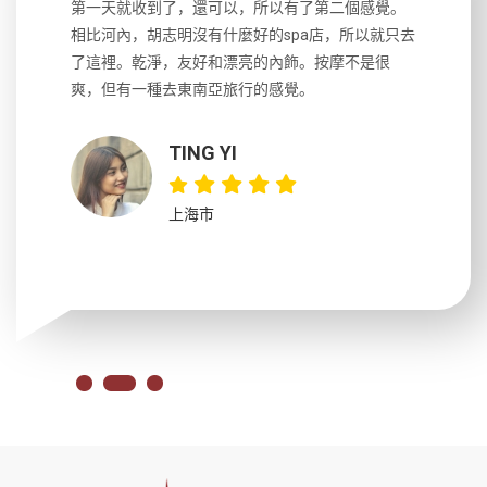
生，中文流
第一天就收到了，還可以，所以有了第二個感覺。
前一天晚上
風趣，行
相比河內，胡志明沒有什麼好的spa店，所以就只去
導遊英文
國，都很
了這裡。乾淨，友好和漂亮的內飾。按摩不是很
到湄公河
大力推薦
爽，但有一種去東南亞旅行的感覺。
以跑2個
吃完早餐
TING YI
上海市