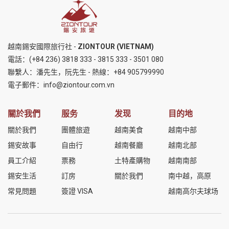
越南錫安國際旅行社 -
ZIONTOUR (VIETNAM)
電話：
(+84 236) 3818 333
-
3815 333
-
3501 080
聯繫人：潘先生，阮先生 - 熱線：
+84 905799990
電子郵件：
info@ziontour.com.vn
關於我們
服务
发现
目的地
關於我們
團體旅遊
越南美食
越南中部
錫安故事
自由行
越南餐廳
越南北部
員工介紹
票務
土特產購物
越南南部
錫安生活
訂房
關於我們
南中越，高原
常見問題
簽證 VISA
越南高尔夫球场