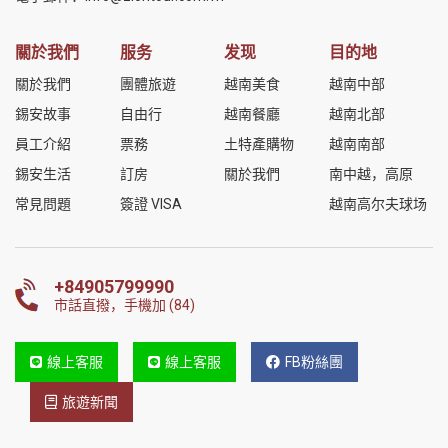
關於我們
服务
发现
目的地
關於我們
團體旅遊
越南美食
越南中部
錫安故事
自由行
越南餐廳
越南北部
員工介紹
票務
土特產購物
越南南部
錫安生活
訂房
關於我們
南中越，高原
常見問題
簽證 VISA
越南高尔夫球场
+84905799990
市話直撥，手機加 (84)
線上客服
線上客服
FB粉絲團
旅遊新聞