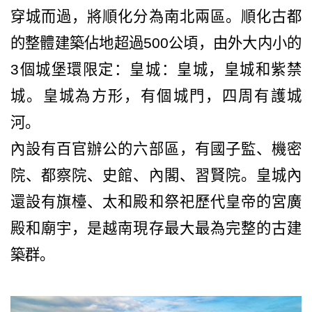
穿城而過，將順化分為南北兩區。順化古都
的整體建築佔地超過
500
公頃
，由外大内小的
3
個城堡環限定：皇城：皇城，皇城和紫禁
城。皇城為方形，有個城門，四周有護城
河。
內設有百官辦公的六部區，有國子監、機密
院、都察院、史館、內閣、習賢院。皇城內
還設有旗檯、太和殿和祭祀歷代皇帝的宮廣
殿和廟宇，是越南現存最大最為完整的古建
築群。