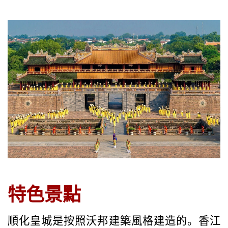
越
南
LOCAL
旅
行
社
特色景
點
順化皇城是按照沃邦建築風格建造的。香江