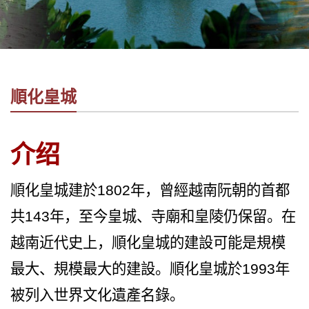
社
-
錫
安
旅
順化皇城
遊
-
您
介绍
在
越
南
順化皇城建於1802年，曾經越南阮朝的首都
最
共143年，至今皇城、寺廟和皇陵仍保留。在
好
的
越南近代史上，順化皇城的建設可能是規模
合
最大、規模最大的建設。順化皇城於1993年
作
夥
被列入世界文化遺產名錄。
伴！