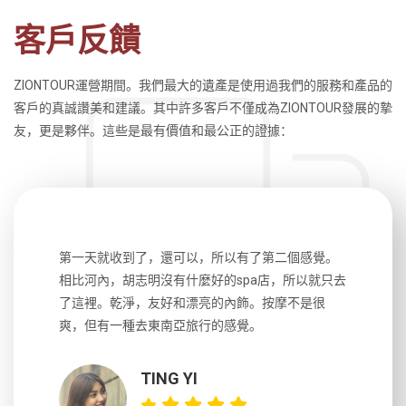
客戶反饋
ZIONTOUR運營期間。我們最大的遺產是使用過我們的服務和產品的
客戶的真誠讚美和建議。其中許多客戶不僅成為ZIONTOUR發展的摯
友，更是夥伴。這些是最有價值和最公正的證據：
生，中文流
第一天就收到了，還可以，所以有了第二個感覺。
前一天晚上
風趣，行
相比河內，胡志明沒有什麼好的spa店，所以就只去
導遊英文
國，都很
了這裡。乾淨，友好和漂亮的內飾。按摩不是很
到湄公河
大力推薦
爽，但有一種去東南亞旅行的感覺。
以跑2個
吃完早餐
TING YI