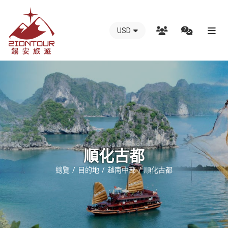
USD
越
南
錫
安
國
際
旅
行
順化古都
社
總覽
目的地
越南中部
順化古都
-
越
南
地
接