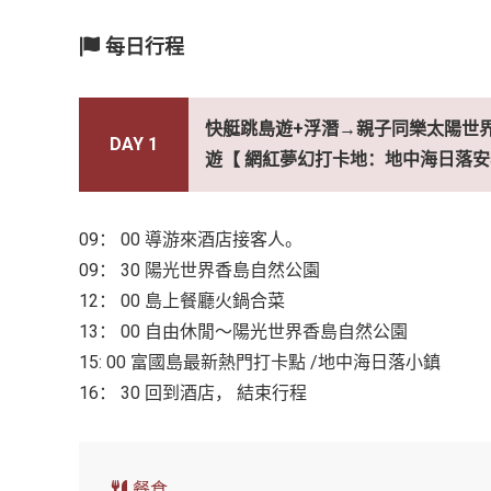
每日行程
快艇跳島遊+浮潛→親子同樂太陽世界
DAY 1
遊【 網紅夢幻打卡地：地中海日落安
09： 00 導游來酒店接客人。
09： 30 陽光世界香島自然公園
12： 00 島上餐廳火鍋合菜
13： 00 自由休閒～陽光世界香島自然公園
15: 00 富國島最新熱門打卡點 /地中海日落小鎮
16： 30 回到酒店， 結束行程
餐食