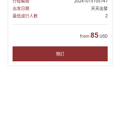
行程編號
20241015105747
出发日期
天天出發
最低成行人數
2
85
from
USD
預訂