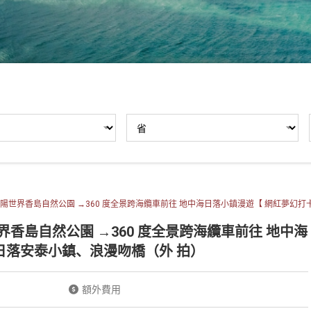
陽世界香島自然公園 →360 度全景跨海纜車前往 地中海日落小鎮漫遊【 網紅夢幻
香島自然公園 →360 度全景跨海纜車前往 地中海
日落安泰小鎮、浪漫吻橋（外 拍）
額外費用