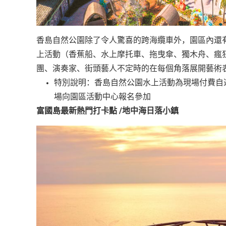
香島自然公園除了令人驚喜的跨海纜車外，園區內還
上活動（香蕉船、水上摩托車、拖曳傘、獨木舟、瘋
團、演奏家、街頭藝人不定時的在每個角落展開藝術
特別說明：香島自然公園水上活動為現場付費自
場向園區活動中心報名參加
富國島最新熱門打卡點 /地中海日落小鎮