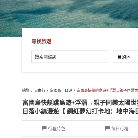
社
-
錫
安
旅
尋找旅遊
遊
-
您
在
越
南
總覽
自由行
富國島一日遊
富國島快艇跳島遊+浮潛→親子同樂太
最
好
富國島快艇跳島遊+浮潛→親子同樂太陽世界
的
日落小鎮漫遊【 網紅夢幻打卡地：地中海
合
作
行程特色
每日行程
夥
伴！