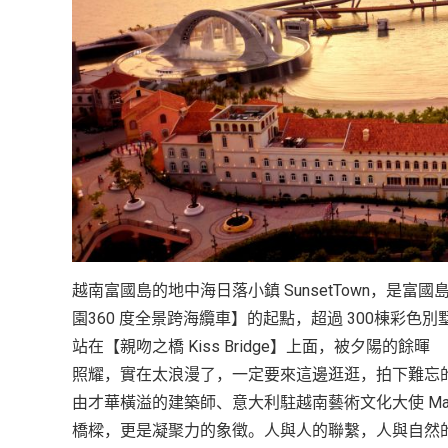
越南富國島的地中海日落小鎮 SunsetTown，
園360 度全景跨海纜車】的起點，超過 300棟彩
站在【親吻之橋 Kiss Bridge】上面，被夕陽的餘暉
照耀，實在太浪漫了，一定要來這邊逛逛，拍下難忘的美照 K
由才華橫溢的建築師、意大利駐越南藝術文化大使 Marc
橋樑，更是凝聚力的象徵。人與人的聯繫，人與自然