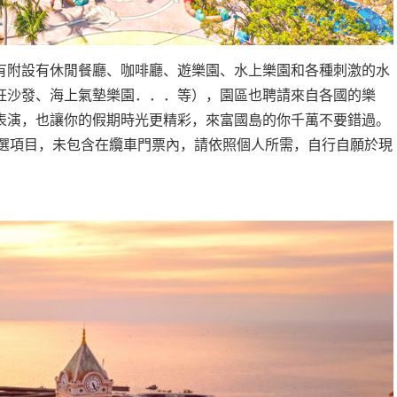
有附設有休閒餐廳、咖啡廳、遊樂園、水上樂園和各種刺激的水
狂沙發、海上氣墊樂園．．．等），園區也聘請來自各國的樂
表演，也讓你的假期時光更精彩，來富國島的你千萬不要錯過。
選項目，未包含在纜車門票內，請依照個人所需，自行自願於現