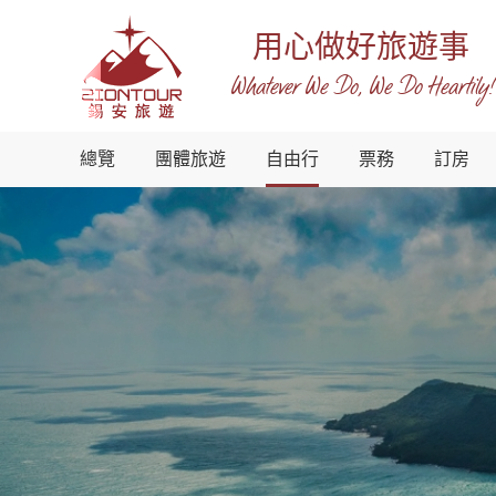
用心做好旅遊事
Whatever We Do, We Do Heartily!
越
總覽
團體旅遊
自由行
票務
訂房
南
錫
安
國
際
旅
行
社
-
越
南
地
接