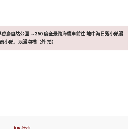
香島自然公園 →360 度全景跨海纜車前往 地中海日落小鎮漫
泰小鎮、浪漫吻橋（外 拍）
住宿