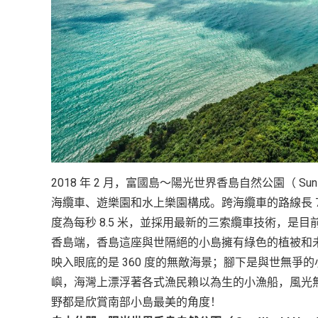
2018 年 2 月，富國島～陽光世界香島自然公園（ Sun W
海纜車、遊樂園和水上樂園構成。跨海纜車的路線長 789
度為每秒 8.5 米，並採用最新的三索纜車技術，
香島端，香島這座與世隔絕的小島擁有綠色的植被和
映入眼底的是 360 度的無敵海景；腳下是與世無
嶼，海灣上漂浮著各式漁民賴以為生的小漁船，風光
野都是欣賞南部小島最美的角度！