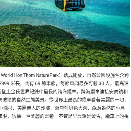
orld Hon Thom NaturePark）落成開放，自然公園設施包含跨
9 米長，共有 69 節車廂，每節車廂最多可載 30 人，最高速
是目前登上金氏世界紀錄中最長的跨海纜車。跨海纜車連接安泰鎮和
未破壞的自然生態美景。從世界上最長的纜車看著美麗的一切，
爭的小漁村、美麗迷人的沙灘、漸層藍綠色大海、綠意盎然的小島
無限，彷彿一幅美麗的畫卷！不管是早晨還是黃昏，纜車上的視