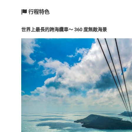
越
行程特色
南
LOCAL
旅
世界上最長的跨海纜車～ 360 度無敵海景
行
社