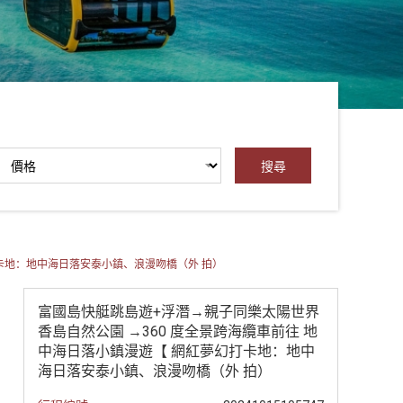
打卡地：地中海日落安泰小鎮、浪漫吻橋（外 拍）
富國島快艇跳島遊+浮潛→親子同樂太陽世界
香島自然公園 →360 度全景跨海纜車前往 地
中海日落小鎮漫遊【 網紅夢幻打卡地：地中
海日落安泰小鎮、浪漫吻橋（外 拍）